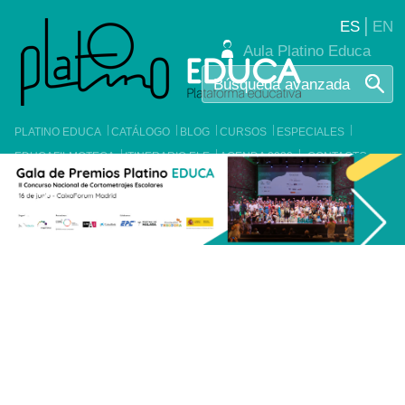
|
ES
EN
Aula Platino Educa
PLATINO EDUCA
CATÁLOGO
BLOG
CURSOS
ESPECIALES
EDUCAFILMOTECA
ITINERARIO ELE
AGENDA 2030
CONTACTO