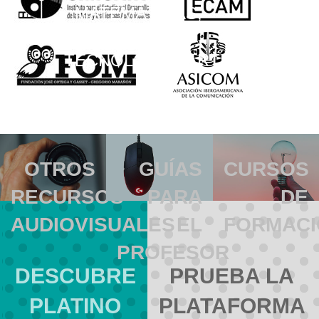
·
MATEMÁTICAS,
CIENCIAS,
TECNOLOGÍA, ARTES
OTROS
GUÍAS
CURSOS
RECURSOS
PARA
DE
AUDIOVISUALES
EL
FORMACI
PROFESOR
DESCUBRE
PRUEBA LA
PLATINO
PLATAFORMA