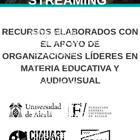
STREAMING
·
ALFABETIZACIÓN
RECURSOS ELABORADOS CON
AUDIOVISUAL
·
HISTORIA DEL ARTE
EL APOYO DE
·
SOCIOLOGÍA
ORGANIZACIONES LÍDERES EN
·
LITERATURA
MATERIA EDUCATIVA Y
·
PEDAGOGÍA
AUDIOVISUAL
AUDIOVISUAL
·
ESPAÑOL PARA
EXTRANJEROS
·
PENSAMIENTO
CRÍTICO
·
ODS AGENDA 2030