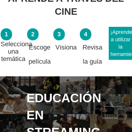
CINE
¡Aprend
1
2
3
4
a utilizar
Selecciona
Escoge
Visiona
Revisa
la
una
herramie
temática
película
la guía
EDUCACIÓN
EN